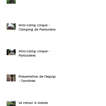
Mini-camp cirque -
Camping de Panissières
Mini-camp cirque -
Panissières
Présentation de l'équipe
- Dorothée
Le retour à Aveize