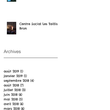
Centre Social Les Taillis -
Bron
Archives
août 2019
(1)
1 post
janvier 2019
(1)
1 post
septembre 2018
(4)
4 posts
août 2018
(7)
7 posts
juillet 2018
(3)
3 posts
juin 2018
(6)
6 posts
mai 2018
(5)
5 posts
avril 2018
(6)
6 posts
mars 2018
(6)
6 posts